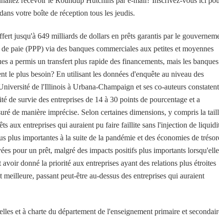
haitez recevoir le Roundup Hutchins par e-mail? Inscrivez-vous ici pou
dans votre boîte de réception tous les jeudis.
ert jusqu'à 649 milliards de dollars en prêts garantis par le gouvernem
 de paie (PPP) via des banques commerciales aux petites et moyennes
ques a permis un transfert plus rapide des financements, mais les banques
ient le plus besoin? En utilisant les données d'enquête au niveau des
Université de l'Illinois à Urbana-Champaign et ses co-auteurs constatent
té de survie des entreprises de 14 à 30 points de pourcentage et a
suré de manière imprécise. Selon certaines dimensions, y compris la tail
s aux entreprises qui auraient pu faire faillite sans l'injection de liquidi
us plus importantes à la suite de la pandémie et des économies de trésor
ées pour un prêt, malgré des impacts positifs plus importants lorsqu'elle
voir donné la priorité aux entreprises ayant des relations plus étroites
st meilleure, passant peut-être au-dessus des entreprises qui auraient
nelles et à charte du département de l'enseignement primaire et secondair