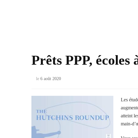
Prêts PPP, écoles à
le
6 août 2020
Les étud
augmenté
atteint l
main-d’œ