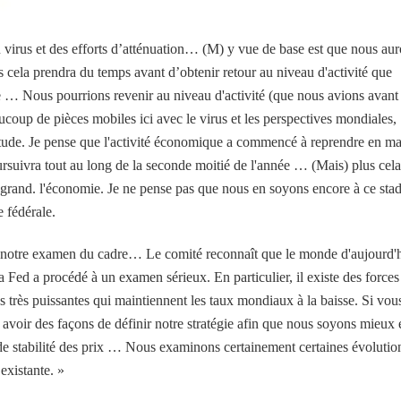
 virus et des efforts d’atténuation… (M) y vue de base est que nous au
 cela prendra du temps avant d’obtenir retour au niveau d'activité que
 … Nous pourrions revenir au niveau d'activité (que nous avions avant 
aucoup de pièces mobiles ici avec le virus et les perspectives mondiales,
titude. Je pense que l'activité économique a commencé à reprendre en ma
ursuivra tout au long de la seconde moitié de l'année … (Mais) plus cela
t grand. l'économie. Je ne pense pas que nous en soyons encore à ce sta
e fédérale.
de notre examen du cadre… Le comité reconnaît que le monde d'aujourd'
 la Fed a procédé à un examen sérieux. En particulier, il existe des forces
es très puissantes qui maintiennent les taux mondiaux à la baisse. Si vou
 avoir des façons de définir notre stratégie afin que nous soyons mieux 
de stabilité des prix … Nous examinons certainement certaines évolutio
 existante. »