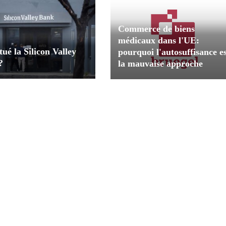
Commerce de biens
médicaux dans l'UE:
tué la Silicon Valley
pourquoi l'autosuffisance e
?
la mauvaise approche