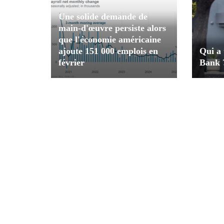
Une solide demande de
main-d'œuvre persiste alors
que l'économie américaine
ajoute 151 000 emplois en
Qui a 
février
Bank 