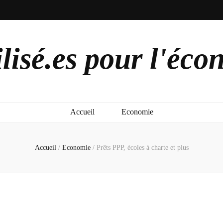
lisé.es pour l'éco
Accueil
Economie
Accueil
/
Economie
/
Prêts PPP, écoles à charte et plus