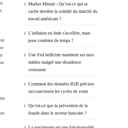
nt
Market Minute : Qu’est-ce qui se
s
cache derrière la solidité du marché du
travail américain ?
L'inflation en Inde s'accélère, mais
ent
pour combien de temps ?
ne
Une Fed belliciste maintient ses taux
nt
stables malgré une dissidence
our
croissante
Comment des données B2B précises
raccourcissent les cycles de vente
rto
Qu’est-ce que la prévention de la
urs
fraude dans le secteur bancaire ?
La parcimonie est une fonctionnalité,