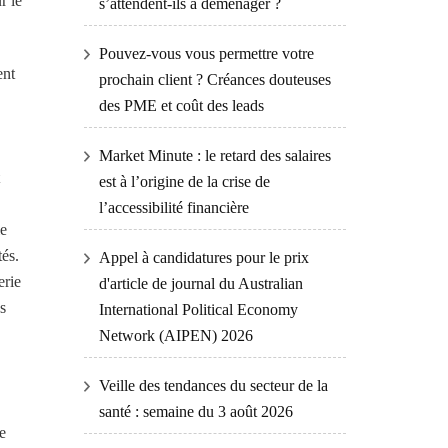
r le
s’attendent-ils à déménager ?
Pouvez-vous vous permettre votre
ent
prochain client ? Créances douteuses
des PME et coût des leads
Market Minute : le retard des salaires
est à l’origine de la crise de
l’accessibilité financière
le
tés.
Appel à candidatures pour le prix
erie
d'article de journal du Australian
s
International Political Economy
Network (AIPEN) 2026
Veille des tendances du secteur de la
santé : semaine du 3 août 2026
e