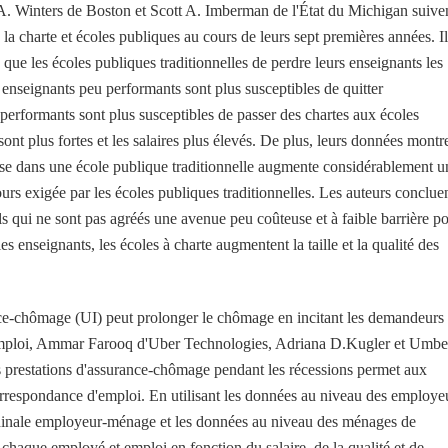
 Winters de Boston et Scott A. Imberman de l'État du Michigan suive
la charte et écoles publiques au cours de leurs sept premières années. Il
 que les écoles publiques traditionnelles de perdre leurs enseignants les
 enseignants peu performants sont plus susceptibles de quitter
performants sont plus susceptibles de passer des chartes aux écoles
sont plus fortes et les salaires plus élevés. De plus, leurs données montr
asse dans une école publique traditionnelle augmente considérablement u
urs exigée par les écoles publiques traditionnelles. Les auteurs conclue
ls qui ne sont pas agréés une avenue peu coûteuse et à faible barrière p
 les enseignants, les écoles à charte augmentent la taille et la qualité des
nce-chômage (UI) peut prolonger le chômage en incitant les demandeurs
d'emploi, Ammar Farooq d'Uber Technologies, Adriana D.Kugler et Umbe
 prestations d'assurance-chômage pendant les récessions permet aux
rrespondance d'emploi. En utilisant les données au niveau des employe
udinale employeur-ménage et les données au niveau des ménages de
t chaque employé et emploi en fonction du salaire, de la qualité et de