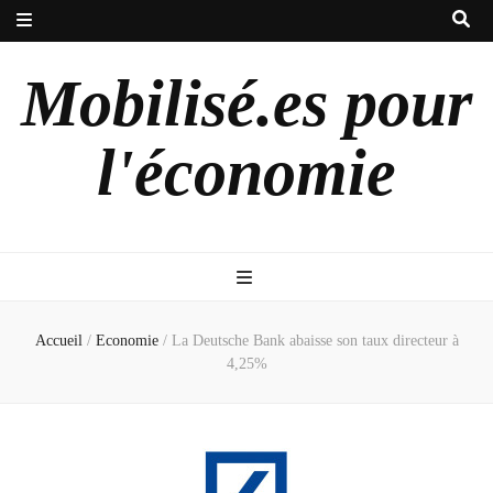
Mobilisé.es pour
l'économie
Accueil
/
Economie
/
La Deutsche Bank abaisse son taux directeur à
4,25%