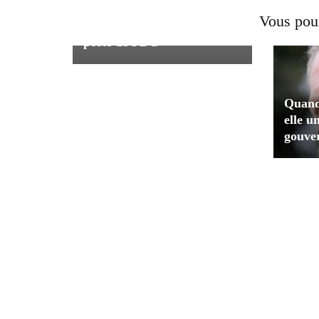
des finances, succède à
Vous pour
Bryan de Lottinville au
poste de PDG
Quand 
elle u
gouve