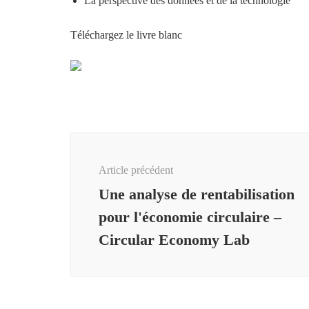
La perspective des données et de la technologie
Téléchargez le livre blanc
Navigation
d'article
Article précédent
Une analyse de rentabilisation
pour l'économie circulaire –
Circular Economy Lab
Benevity annonce les
transitions exécutives Kelly
Schmitt, présidente et chef