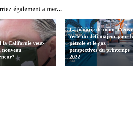
riez également aimer...
La pénurie de main-d’œuvr
reste un défi majeur pour l
la Californie veut-
pétrole et le gaz :
n nouveau
perspectives du printemps
rneur?
2022