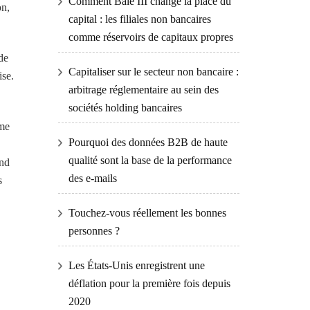
Comment Bâle III change la place du
on,
capital : les filiales non bancaires
comme réservoirs de capitaux propres
de
Capitaliser sur le secteur non bancaire :
ise.
arbitrage réglementaire au sein des
sociétés holding bancaires
mme
Pourquoi des données B2B de haute
qualité sont la base de la performance
ond
des e-mails
s
Touchez-vous réellement les bonnes
personnes ?
Les États-Unis enregistrent une
déflation pour la première fois depuis
2020