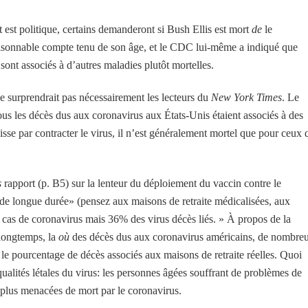
ut est politique, certains demanderont si Bush Ellis est mort
de
le
aisonnable compte tenu de son âge, et le CDC lui-même a indiqué que
ont associés à d’autres maladies plutôt mortelles.
ne surprendrait pas nécessairement les lecteurs du
New York Times
. Le
ous les décès dus aux coronavirus aux États-Unis étaient associés à des
sse par contracter le virus, il n’est généralement mortel que pour ceux 
s
rapport (p. B5) sur la lenteur du déploiement du vaccin contre le
 de longue durée» (pensez aux maisons de retraite médicalisées, aux
s cas de coronavirus mais 36% des virus décès liés. » À propos de la
s longtemps, la
où
des décès dus aux coronavirus américains, de nombre
 le pourcentage de décès associés aux maisons de retraite réelles. Quoi
qualités létales du virus: les personnes âgées souffrant de problèmes de
 plus menacées de mort par le coronavirus.