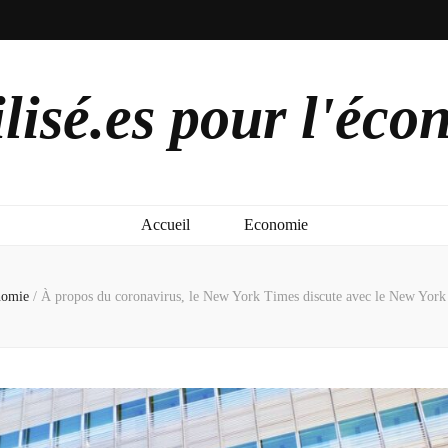
lisé.es pour l'éco
Accueil
Economie
nomie
/
À propos du coronavirus, le New York Times discute avec le New Yor