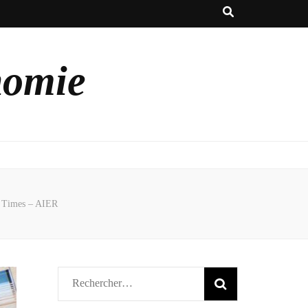
nomie
k Times – AIER
Rechercher :