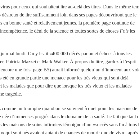
 virus pour ceux qui souhaitent lire au-delà des titres. Dans le même te
rs désireux de lire suffisamment loin dans ses pages découvriront que le
nes en bonne santé et relativement jeunes, la première page continue de
incompétence, le déni de la science et toutes sortes de choses
Fois
les
journal lundi. On y lisait «400 000 décès par an et échecs à tous les
, Patricia Mazzei et Mark Walker. À propos du titre, gardez à l’esprit
(encore une fois, page B5) aurait informé quelqu’un d’innocent aux voi
urs été en grande partie une menace pour les très vieux qui sont déjà
t les malades que pour dire que lorsque les très vieux et les malades
ne tragédie.
es comme un triomphe quand on se souvient à quel point les maisons de
e née d’immenses progrès dans le domaine de la santé. Le fait que tant 
s les maisons de soins infirmiers témoigne d’un «succès sans fin à tous 
ux qui sont nés avaient autant de chances de mourir que de vivre, après