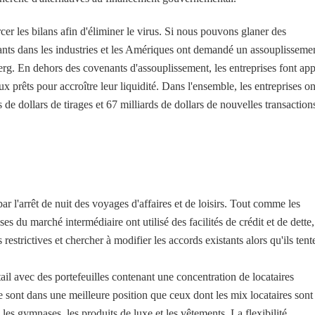
cer les bilans afin d'éliminer le virus. Si nous pouvons glaner des
ants dans les industries et les Amériques ont demandé un assouplisseme
erg. En dehors des covenants d'assouplissement, les entreprises font app
x prêts pour accroître leur liquidité. Dans l'ensemble, les entreprises on
s de dollars de tirages et 67 milliards de dollars de nouvelles transaction
par l'arrêt de nuit des voyages d'affaires et de loisirs. Tout comme les
ises du marché intermédiaire ont utilisé des facilités de crédit et de dette,
 restrictives et chercher à modifier les accords existants alors qu'ils tent
ail avec des portefeuilles contenant une concentration de locataires
 sont dans une meilleure position que ceux dont les mix locataires sont
, les gymnases, les produits de luxe et les vêtements. La flexibilité