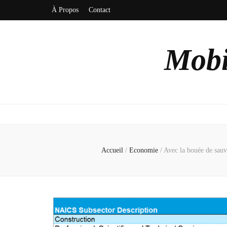
À Propos
Contact
Mobi
Accueil
/
Economie
/
Avec la bouée de sauv