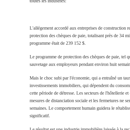
toutes les industries:
L'allégement accordé aux entreprises de construction r
protection des chèques de paie, totalisant près de 34 mi
programme était de 239 152 $.
Le programme de protection des chèques de paie, tel qu'
sauvetage aux employeurs pendant environ huit semaines,
Mais le choc subi par l'économie, qui a entraîné un ta
investissements immobiliers, qui dépendent du consomma
cette période de détresse. Les secteurs de l'hôtellerie e
mesures de distanciation sociale et les fermetures ne se
semaines. Le comportement humain guidera le rétablissem
significatif.
Le résultat est une industrie immobilière laissée à la 