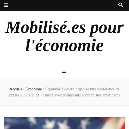
Mobilisé.es pour
l'économie
Accueil
/
Economie
/
Equitable Growth organise une conférence de
presse sur l’état de l’Union avec d’éminents économistes américains