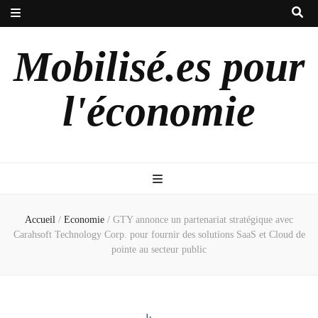
Mobilisé.es pour
l'économie
Accueil
/
Economie
/
GTY annonce un partenariat stratégique avec
Carahsoft Technology Corp. pour fournir des solutions SaaS et Cloud de
pointe au secteur public