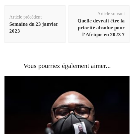
Navigation
Article suivant
d'article
Article précédent
Quelle devrait être la
Semaine du 23 janvier
priorité absolue pour
2023
l’Afrique en 2023 ?
Vous pourriez également aimer...