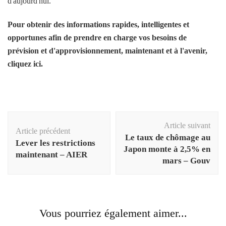
d'aujourd'hui.
Pour obtenir des informations rapides, intelligentes et
opportunes afin de prendre en charge vos besoins de
prévision et d'approvisionnement, maintenant et à l'avenir,
cliquez ici.
Navigation
Article suivant
d'article
Article précédent
Le taux de chômage au
Lever les restrictions
Japon monte à 2,5% en
maintenant – AIER
mars – Gouv
Vous pourriez également aimer...