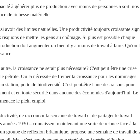
pacité à générer plus de production avec moins de personnes a sorti nos
ce de richesse matérielle.
i avoir des limites naturelles. Une productivité toujours croissante sign
s risquons de mettre les gens au chômage. Si plus est possible chaque
roduction doit augmenter ou bien il y a moins de travail à faire. Qu'on l
ssance.
utre, la croissance ne serait plus nécessaire? C'est peut-être une crise
le pétrole. Ou la nécessité de freiner la croissance pour les dommages
restation, perte de biodiversité. C'est peut-être l'une des raisons pour
lement et en toute sécurité dans aucune des économies d'aujourd'hui. Le
 menace le plein emploi.
ctivité, de raccourcir la semaine de travail et de partager le travail
les années 1930 – connaissent maintenant une sorte de relance face à la
n groupe de réflexion britannique, propose une semaine de travail de 
ravail. Mais c'est certainement une stratégie qui mérite réflexion.