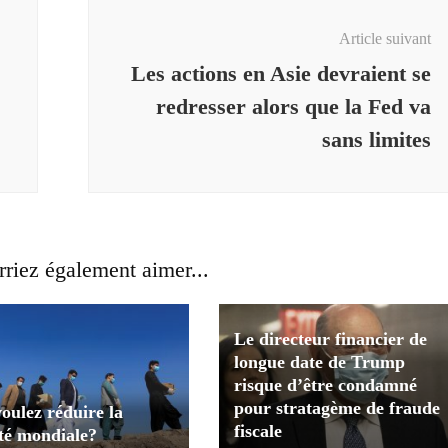
Article suivant
Les actions en Asie devraient se
redresser alors que la Fed va
sans limites
riez également aimer...
Le directeur financier de
longue date de Trump
risque d’être condamné
pour stratagème de fraude
oulez réduire la
fiscale
ité mondiale?