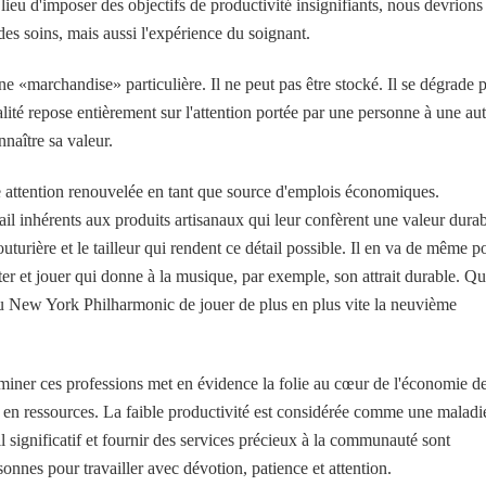
 lieu d'imposer des objectifs de productivité insignifiants, nous devrions
des soins, mais aussi l'expérience du soignant.
ne «marchandise» particulière. Il ne peut pas être stocké. Il se dégrade 
lité repose entièrement sur l'attention portée par une personne à une aut
naître sa valeur.
ne attention renouvelée en tant que source d'emplois économiques.
étail inhérents aux produits artisanaux qui leur confèrent une valeur durab
couturière et le tailleur qui rendent ce détail possible. Il en va de même p
péter et jouer qui donne à la musique, par exemple, son attrait durable. Q
au New York Philharmonic de jouer de plus en plus vite la neuvième
miner ces professions met en évidence la folie au cœur de l'économie d
n ressources. La faible productivité est considérée comme une maladi
l significatif et fournir des services précieux à la communauté sont
onnes pour travailler avec dévotion, patience et attention.