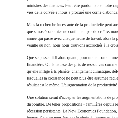
ministres des finances. Peut-être pardonnable: notre ca
vies de la corvée et nous a procuré une corne d'abondan
Mais la recherche incessante de la productivité peut auss
que si nos économies ne continuent pas de croître, nou
année qui passe avec chaque heure de travail, alors la p
veuille ou non, nous nous trouvons accrochés à la croi
Que se passerait-il alors quand, pour une raison ou une a
financière. Ou la hausse des prix de ressources comme 
qu’elle inflige à la planète: changement climatique, défo
lesquelles la croissance ne peut plus être assumée faci
résultat est le même. L'augmentation de la productivité
Une solution serait d'accepter les augmentations de produ
disponible. De telles propositions – familières depuis 
récession persistante. La New Economics Foundation, u
heures. Ce n'est peut-être pas le choix du bourreau de t