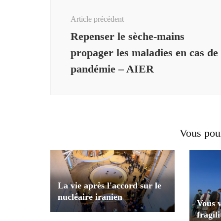
d'article
Article précédent
Repenser le sèche-mains
propager les maladies en cas de
pandémie – AIER
Vous pour
La vie après l'accord sur le
nucléaire iranien
Vous v
fragil