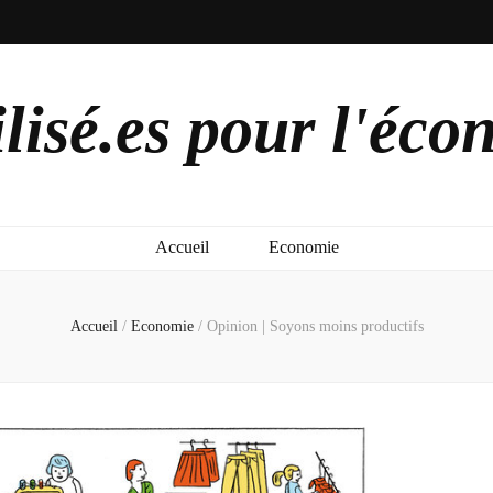
lisé.es pour l'éco
Accueil
Economie
Accueil
/
Economie
/
Opinion | Soyons moins productifs