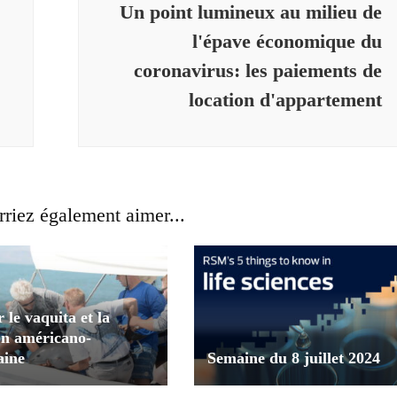
Un point lumineux au milieu de
l'épave économique du
coronavirus: les paiements de
location d'appartement
riez également aimer...
 le vaquita et la
on américano-
aine
Semaine du 8 juillet 2024