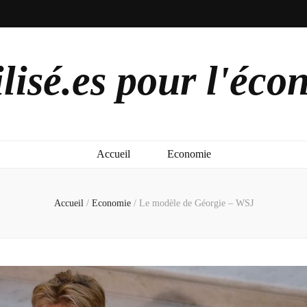
lisé.es pour l'éco
Accueil
Economie
Accueil
/
Economie
/
Le modèle de Géorgie – WSJ