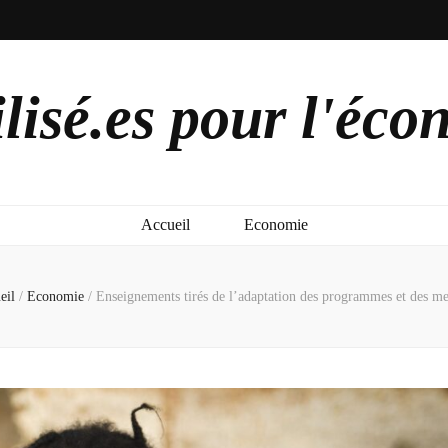
lisé.es pour l'éco
Accueil
Economie
eil
/
Economie
/
Enseignements tirés de l’adaptation des programmes et des me