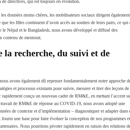
e directives, qui est toujours en évolution.
t les données moins chères, les mobilisateurs sociaux dirigent également
 que les filles continuent d’avoir accès au soutien de leurs pairs, ce qui 
e le Népal et le Bangladesh, nous avons développé et diffusé des
n contenu de mentorat.
la recherche, du suivi et de
ous avons également dû repenser fondamentalement notre approche de
tégies et processus existants pour suivre, mesurer et tirer des leçons de
nc rapidement conçu un nouveau cadre de RM&E, en mettant l’accent su
 notre travail de RM&E de réponse au COVID-19, nous avons adopté une
données de contexte et d’implémentation – diagnostiquer et adapter dans 
s, fourni une base pour faire évoluer la conception de nos programmes e
artenaires. Nous pourrions pivoter rapidement en raison des relations d