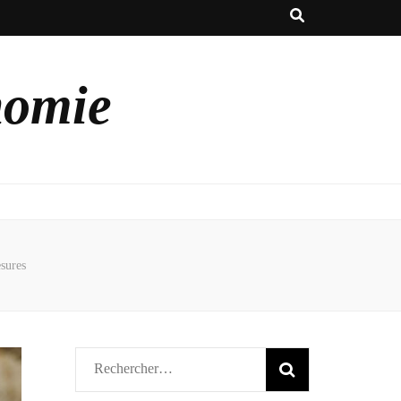
nomie
sures
Rechercher :