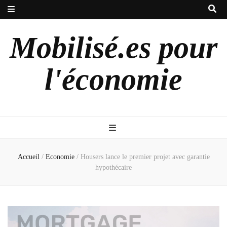
Mobilisé.es pour
l'économie
Accueil
/
Economie
/
Housers lance le premier projet avec garantie
hypothécaire