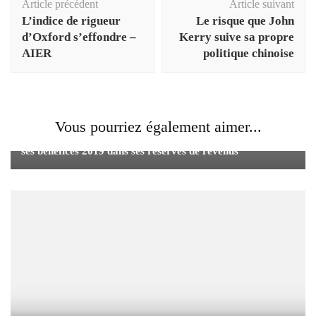
Article précédent
Article suivant
d'article
L’indice de rigueur
Le risque que John
d’Oxford s’effondre –
Kerry suive sa propre
AIER
politique chinoise
Vous pourriez également aimer...
La société aéroportuaire allemande Fraport va reporter
ses bénéfices 2019 dans ses réserves de revenus