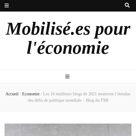
Mobilisé.es pour
l'économie
Accueil
/
Economie
/
Les 10 meilleurs blogs de 2021 montrent l’étendue
des défis de politique mondiale – Blog du FMI