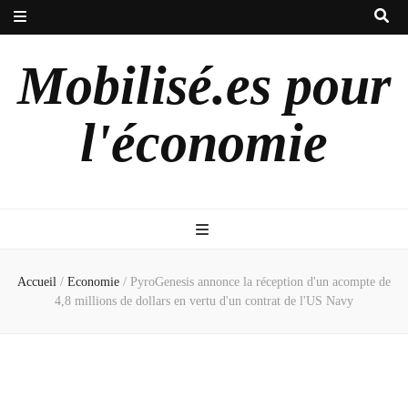
Mobilisé.es pour
l'économie
Accueil
/
Economie
/
PyroGenesis annonce la réception d'un acompte de
4,8 millions de dollars en vertu d'un contrat de l'US Navy