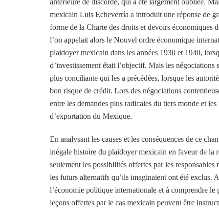
antérieure de discorde, qui a été largement oubliée. Mais
mexicain Luis Echeverría a introduit une réponse de g
forme de la Charte des droits et devoirs économiques de
l’on appelait alors le Nouvel ordre économique internati
plaidoyer mexicain dans les années 1930 et 1940, lorsq
d’investissement était l’objectif. Mais les négociations
plus conciliante qui les a précédées, lorsque les autori
bon risque de crédit. Lors des négociations contentieuse
entre les demandes plus radicales du tiers monde et les 
d’exportation du Mexique.
En analysant les causes et les conséquences de ce cha
inégale histoire du plaidoyer mexicain en faveur de la 
seulement les possibilités offertes par les responsables
les futurs alternatifs qu’ils imaginaient ont été exclus
l’économie politique internationale et à comprendre le
leçons offertes par le cas mexicain peuvent être instruct