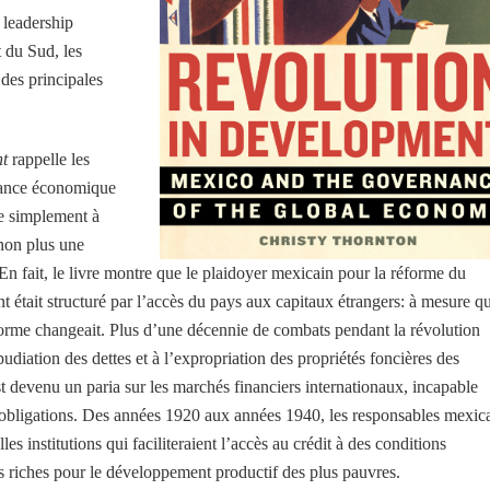
 leadership
 du Sud, les
des principales
nt
rappelle les
rnance économique
ée simplement à
 non plus une
 En fait, le livre montre que le plaidoyer mexicain pour la réforme du
 était structuré par l’accès du pays aux capitaux étrangers: à mesure q
éforme changeait. Plus d’une décennie de combats pendant la révolution
pudiation des dettes et à l’expropriation des propriétés foncières des
t devenu un paria sur les marchés financiers internationaux, incapable
 obligations. Des années 1920 aux années 1940, les responsables mexic
 institutions qui faciliteraient l’accès au crédit à des conditions
ays riches pour le développement productif des plus pauvres.