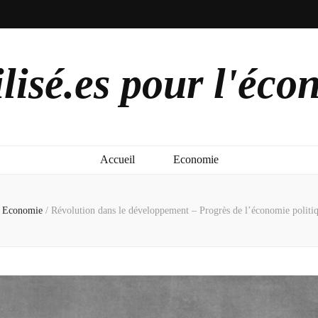
lisé.es pour l'éco
Accueil
Economie
Economie
/
Révolution dans le développement – Progrès de l’économie politi