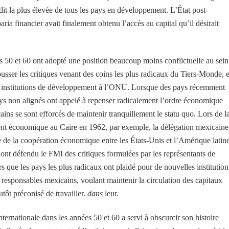
rédit la plus élevée de tous les pays en développement. L’État post-
aria financier avait finalement obtenu l’accès au capital qu’il désirait
 50 et 60 ont adopté une position beaucoup moins conflictuelle au sein
ousser les critiques venant des coins les plus radicaux du Tiers-Monde, e
les institutions de développement à l’ONU. Lorsque des pays récemment
ays non alignés ont appelé à repenser radicalement l’ordre économique
ains se sont efforcés de maintenir tranquillement le statu quo. Lors de l
nt économique au Caire en 1962, par exemple, la délégation mexicaine
ue de la coopération économique entre les États-Unis et l’Amérique latin
nt défendu le FMI des critiques formulées par les représentants de
 que les pays les plus radicaux ont plaidé pour de nouvelles institution
es responsables mexicains, voulant maintenir la circulation des capitaux
utôt préconisé de travailler.
dans
leur.
ernationale dans les années 50 et 60 a servi à obscurcir son histoire