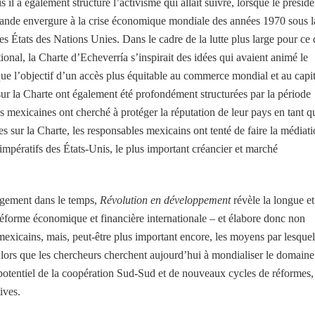
 il a également structuré l’activisme qui allait suivre, lorsque le préside
rande envergure à la crise économique mondiale des années 1970 sous l
s États des Nations Unies. Dans le cadre de la lutte plus large pour ce
onal, la Charte d’Echeverría s’inspirait des idées qui avaient animé le
ue l’objectif d’un accès plus équitable au commerce mondial et au capit
 sur la Charte ont également été profondément structurées par la période
tés mexicaines ont cherché à protéger la réputation de leur pays en tant q
s sur la Charte, les responsables mexicains ont tenté de faire la médiat
impératifs des États-Unis, le plus important créancier et marché
ngement dans le temps,
Révolution en développement
révèle la longue et
réforme économique et financière internationale – et élabore donc non
 mexicains, mais, peut-être plus important encore, les moyens par lesquel
. Alors que les chercheurs cherchent aujourd’hui à mondialiser le domaine
 potentiel de la coopération Sud-Sud et de nouveaux cycles de réformes,
ives.