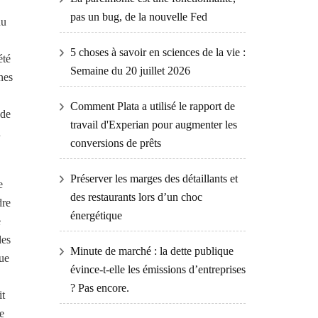
pas un bug, de la nouvelle Fed
du
5 choses à savoir en sciences de la vie :
été
Semaine du 20 juillet 2026
nes
Comment Plata a utilisé le rapport de
 de
travail d'Experian pour augmenter les
u
conversions de prêts
Préserver les marges des détaillants et
e
des restaurants lors d’un choc
dre
énergétique
e
des
Minute de marché : la dette publique
que
évince-t-elle les émissions d’entreprises
? Pas encore.
it
e