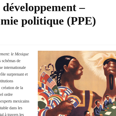
e développement –
omie politique (PPE)
ement: le Mexique
es schémas de
e internationale
rôle surprenant et
titutions
 création de la
el ordre
 experts mexicains
table dans les
al à travers les