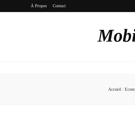
À Propos
Contact
Mobi
Accueil
/
Econ