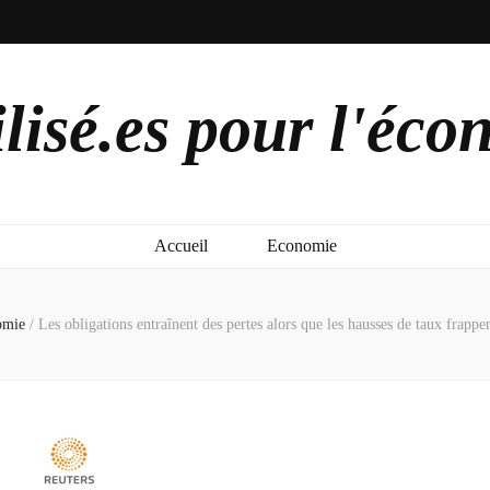
lisé.es pour l'éco
Accueil
Economie
omie
/
Les obligations entraînent des pertes alors que les hausses de taux frappe