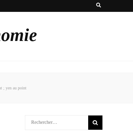
nomie
nt ; yen au point
Rechercher :