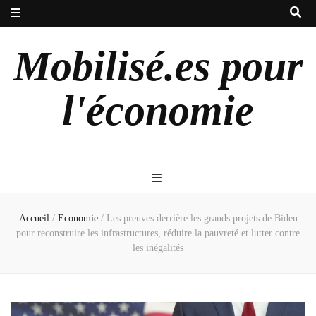
Mobilisé.es pour
l'économie
Accueil
/
Economie
/
Les preuves derrière les grands projets de Biden
pour reconstruire les infrastructures, réduire la pauvreté et lutter contre
les inégalités