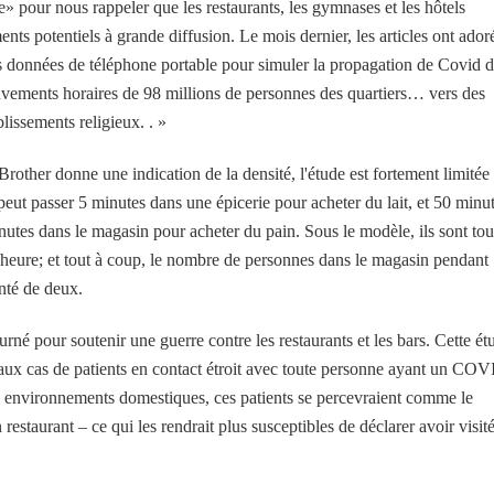
e» pour nous rappeler que les restaurants, les gymnases et les hôtels
ts potentiels à grande diffusion. Le mois dernier, les articles ont ador
es données de téléphone portable pour simuler la propagation de Covid 
uvements horaires de 98 millions de personnes des quartiers… vers des
blissements religieux. . »
rother donne une indication de la densité, l'étude est fortement limitée
peut passer 5 minutes dans une épicerie pour acheter du lait, et 50 minu
nutes dans le magasin pour acheter du pain. Sous le modèle, ils sont tou
eure; et tout à coup, le nombre de personnes dans le magasin pendant
nté de deux.
é pour soutenir une guerre contre les restaurants et les bars. Cette ét
s «aux cas de patients en contact étroit avec toute personne ayant un CO
 environnements domestiques, ces patients se percevraient comme le
staurant – ce qui les rendrait plus susceptibles de déclarer avoir visit