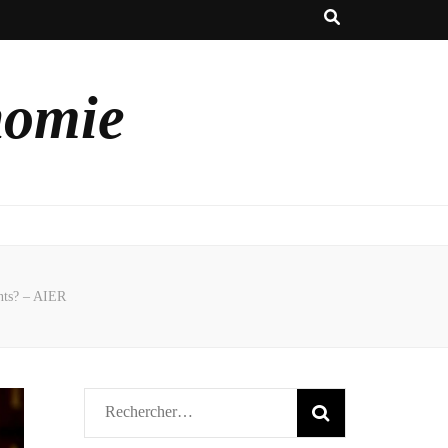
nomie
ants? – AIER
Rechercher :