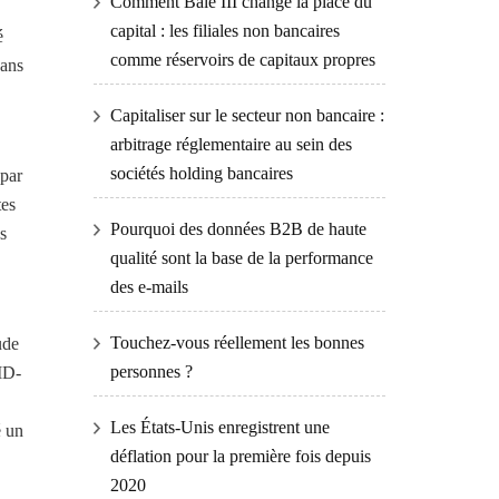
Comment Bâle III change la place du
capital : les filiales non bancaires
é
comme réservoirs de capitaux propres
dans
Capitaliser sur le secteur non bancaire :
arbitrage réglementaire au sein des
sociétés holding bancaires
 par
tes
Pourquoi des données B2B de haute
s
qualité sont la base de la performance
des e-mails
Touchez-vous réellement les bonnes
ude
personnes ?
VID-
Les États-Unis enregistrent une
é un
déflation pour la première fois depuis
2020