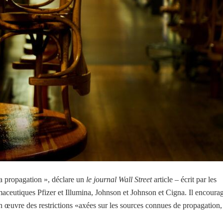
la propagation », déclare un
le journal Wall Street
article – écrit par les
aceutiques Pfizer et Illumina, Johnson et Johnson et Cigna. Il encoura
 en œuvre des restrictions «axées sur les sources connues de propagation,