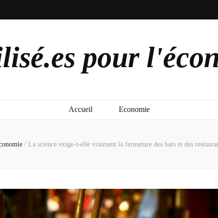
lisé.es pour l'éco
Accueil
Economie
conomie
/
La science exige-t-elle vraiment la fermeture des bars et des restaur