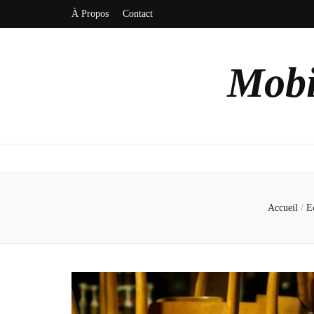
À Propos
Contact
Mobi
Accueil
/
E