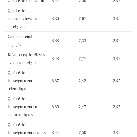
Qualité de l'éducation
3,44
2,50
2,97
Qualité des
commentaires des
3,36
2,67
3,05
enseignants
Garder les étudiants
3,38
2,33
2,92
engagés
Relation (s) des élèves
3,48
2,77
3,07
avec les enseignants
Qualité de
l'enseignement
3,37
2,42
2,95
scientifique
Qualité de
l'enseignement en
3,35
2,47
2,97
mathématiques
Qualité de
l'enseignement des arts
3,44
2,50
3.02