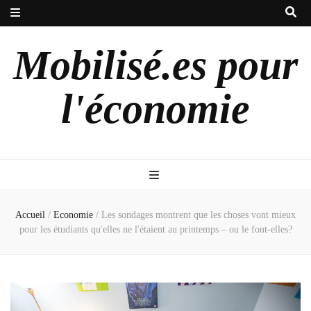
Mobilisé.es pour
l'économie
Accueil
/
Economie
/
Les sondages montrent que les choses vont mieux
pour les étudiants qu'elles ne l'étaient au printemps – ou le font-elles?