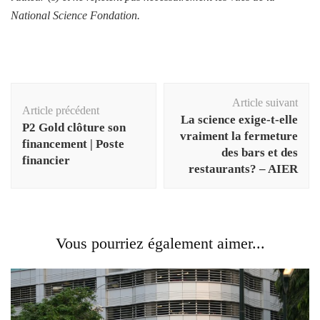
National Science Fondation.
Navigation
Article suivant
d'article
Article précédent
La science exige-t-elle
P2 Gold clôture son
vraiment la fermeture
financement | Poste
des bars et des
financier
restaurants? – AIER
Vous pourriez également aimer...