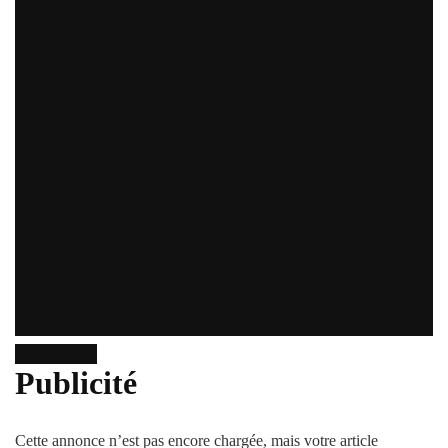
CE COUPLE
ONTARIEN DONT LA
VALEUR NETTE EST
DE PRÈS DE 3
MILLIONS DE
DOLLARS VERRA
SON REVENU
AUGMENTER À LA
RETRAITE
Publicité
Cette annonce n’est pas encore chargée, mais votre article