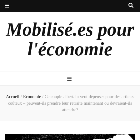
Mobilisé.es pour
l'économie
Accueil
/
Economie
/
Ce couple albertain veut dépenser pour des articles
coûteux – peuvent-ils prendre leur retraite maintenant ou devraient-ils
attendre?