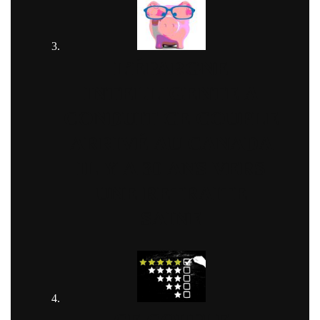
L’ÉPARGNE
INTELLIGENTE A
CONDUIT CE COUPLE
ARRIVÉ AU CANADA
IL Y A 30 ANS VERS
UNE RETRAITE
SAINE