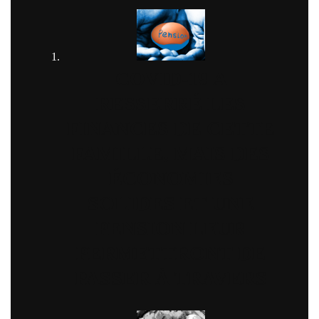
COVID-19 A
RESSERRÉ LES
FINANCES DE CETTE
FAMILLE, MAIS DES
ÉCONOMIES
SOLIDES ET UNE
PENSION LEUR
PERMETTRONT DE
PASSER À TRAVERS