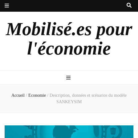
Mobilisé.es pour
l'économie
Accueil
/
Economie
/
Description, données et scénarios du modèle
SANKEYSIM