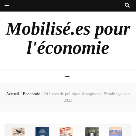
Mobilisé.es pour
l'économie
Accueil
/
Economie
/
20 livres de politique étrangère de Brookings pour
2021