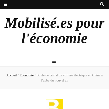
Mobilisé.es pour
l'économie
Accueil
/
Economie
/
Boule de cristal de voiture électrique en Chine à
l’aube du nouvel an