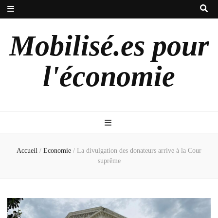
Mobilisé.es pour
l'économie
Accueil
/
Economie
/
La divulgation des donateurs arrive à la Cour
suprême