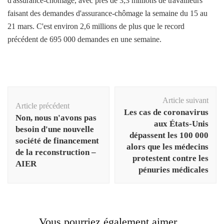
d'assurance-chômage, avec près de 3,3 millions de travailleurs
faisant des demandes d'assurance-chômage la semaine du 15 au
21 mars. C'est environ 2,6 millions de plus que le record
précédent de 695 000 demandes en une semaine.
Navigation
Article suivant
d'article
Article précédent
Les cas de coronavirus
Non, nous n'avons pas
aux États-Unis
besoin d'une nouvelle
dépassent les 100 000
société de financement
alors que les médecins
de la reconstruction –
protestent contre les
AIER
pénuries médicales
Vous pourriez également aimer...