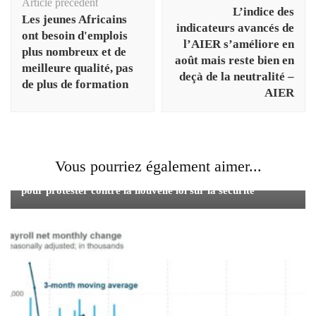
d'article
Article précédent
L’indice des
Les jeunes Africains
indicateurs avancés de
ont besoin d'emplois
l’AIER s’améliore en
plus nombreux et de
août mais reste bien en
meilleure qualité, pas
deçà de la neutralité –
de plus de formation
AIER
Vous pourriez également aimer...
La police de Hong Kong tire un canon à eau sur les foules
pour protester contre la nouvelle loi sur la sécurité