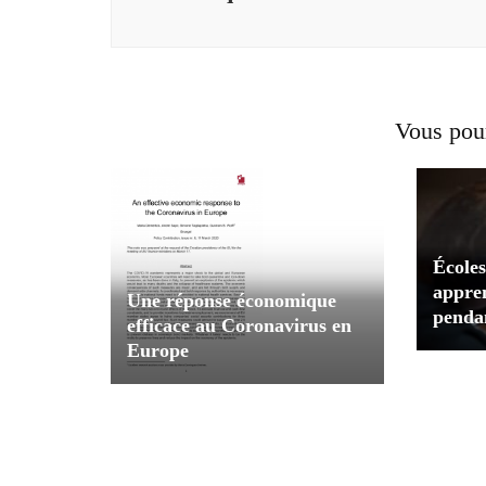
Vous pour
Écoles
appren
Une réponse économique
penda
efficace au Coronavirus en
Europe