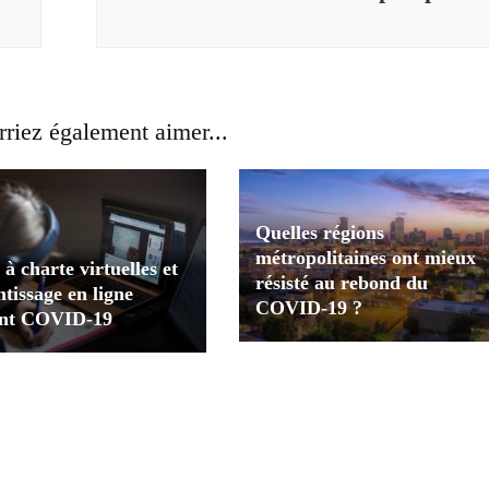
riez également aimer...
Quelles régions
métropolitaines ont mieux
 à charte virtuelles et
résisté au rebond du
tissage en ligne
COVID-19 ?
nt COVID-19