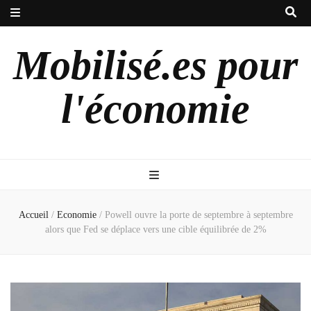
Mobilisé.es pour
l'économie
Accueil
/
Economie
/
Powell ouvre la porte de septembre à septembre
alors que Fed se déplace vers une cible équilibrée de 2%