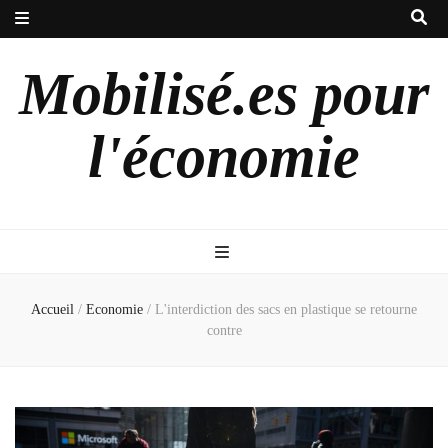
Mobilisé.es pour
l'économie
Accueil
/
Economie
/
L'interdiction des sacs en plastique se retourne
contre