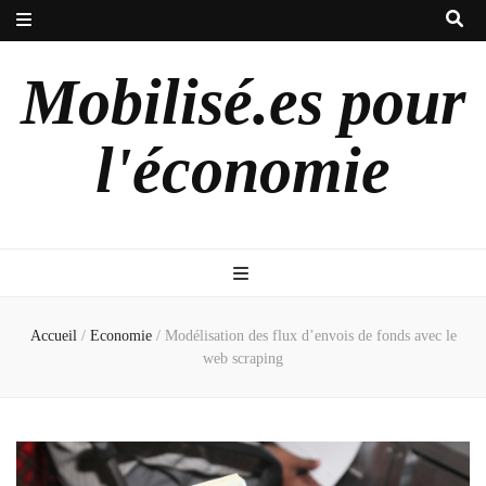
Mobilisé.es pour
l'économie
Accueil
/
Economie
/
Modélisation des flux d’envois de fonds avec le
web scraping