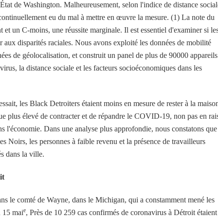
'État de Washington. Malheureusement, selon l'indice de distance social
continuellement eu du mal à mettre en œuvre la mesure. (1) La note du
et un C-moins, une réussite marginale. Il est essentiel d'examiner si le
our aux disparités raciales. Nous avons exploité les données de mobilité
s de géolocalisation, et construit un panel de plus de 90000 appareils
virus, la distance sociale et les facteurs socioéconomiques dans les
sait, les Black Detroiters étaient moins en mesure de rester à la maison
que plus élevé de contracter et de répandre le COVID-19, non pas en rai
dans l'économie. Dans une analyse plus approfondie, nous constatons que
es Noirs, les personnes à faible revenu et la présence de travailleurs
s dans la ville.
it
 dans le comté de Wayne, dans le Michigan, qui a constamment mené les
e
u 15 mai
, Près de 10 259 cas confirmés de coronavirus à Détroit étaient