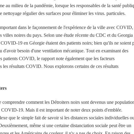
me au milieu de la pandémie, lorsque les responsables de la santé publi
 nettoyage régulier des surfaces pour éliminer les virus. particules.
e important dans le façonnement de l'expérience de la ville avec COVID, 
des villes noires du pays. Selon une étude récente du CDC et du Georgia
COVID-19 en Géorgie étaient des patients noirs; bien qu'ils ne soient 
 ou d'avoir besoin d'une ventilation mécanique. Tout en examinant des
les patients COVID, le rapport note également que les facteurs
 les résultats COVID. Nous explorons certains de ces résultats
ters
de comprendre comment les Détroiters noirs sont devenus une populatio
r COVID-19. Mais il est important de noter deux points d'emblée.
e que le simple fait de savoir si les distances sociales individuelles o
 Deuxièmement, même si une certaine distanciation sociale peut être un
vres et les Américains de couleur, il n'y a pas de choix. En raison des