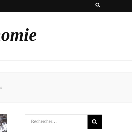
nomie
s
Rechercher :