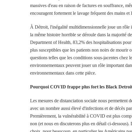
massives d'eau en raison de factures en souffrance, mê
encouragent fortement le lavage fréquent des mains et le
À Détroit, l'inégalité multidimensionnelle joue un rôl
la même histoire horrible se déroule dans la majorité 
Department of Health, 83,2% des hospitalisations pour 
plus susceptibles que les patients non noirs de mourir
questions telles que les conditions sous-jacentes chez 
environnementaux peuvent jouer un rôle important dans
environnementaux dans cette pièce.
Pourquoi COVID frappe plus fort les Black Detroi
Les mesures de distanciation sociale nous permettent 
avec un nombre aussi élevé d'infections et de décès pa
Premièrement, la vulnérabilité à COVID est plus complex
non (et nous en discuterons plus en détail ci-dessous).
choix, pour beaucoup, en particulier les Américains pau