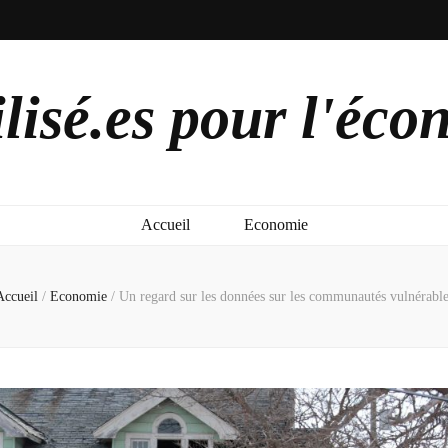
lisé.es pour l'éco
Accueil
Economie
Accueil
/
Economie
/
Un regard sur les données sur les communautés vulnérable