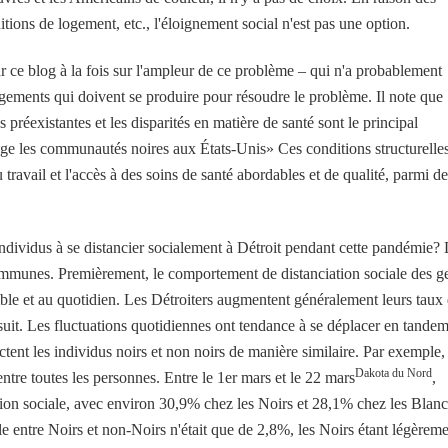
itions de logement, etc., l'éloignement social n'est pas une option.
ce blog à la fois sur l'ampleur de ce problème – qui n'a probablement
ngements qui doivent se produire pour résoudre le problème. Il note que
s préexistantes et les disparités en matière de santé sont le principal
age les communautés noires aux États-Unis» Ces conditions structurelle
travail et l'accès à des soins de santé abordables et de qualité, parmi de
individus à se distancier socialement à Détroit pendant cette pandémie?
mmunes. Premièrement, le comportement de distanciation sociale des g
ble et au quotidien. Les Détroiters augmentent généralement leurs taux
uit. Les fluctuations quotidiennes ont tendance à se déplacer en tandem
tent les individus noirs et non noirs de manière similaire. Par exemple, 
Dakota du Nord
ntre toutes les personnes. Entre le 1er mars et le 22 mars
,
iation sociale, avec environ 30,9% chez les Noirs et 28,1% chez les Blanc
le entre Noirs et non-Noirs n'était que de 2,8%, les Noirs étant légèrem