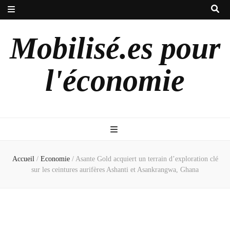
Mobilisé.es pour
l'économie
Accueil
/
Economie
/
Asante Gold acquiert un terrain d’exploration clé
sur les ceintures aurifères Ashanti et Asankrangwa, Ghana