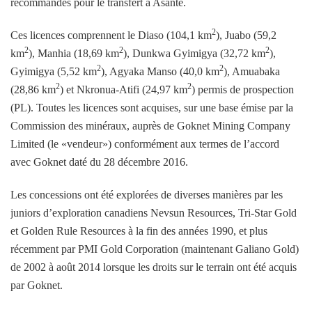
recommandés pour le transfert à Asante.
2
Ces licences comprennent le Diaso (104,1 km
), Juabo (59,2
2
2
2
km
), Manhia (18,69 km
), Dunkwa Gyimigya (32,72 km
),
2
2
Gyimigya (5,52 km
), Agyaka Manso (40,0 km
), Amuabaka
2
2
(28,86 km
) et Nkronua-Atifi (24,97 km
) permis de prospection
(PL). Toutes les licences sont acquises, sur une base émise par la
Commission des minéraux, auprès de Goknet Mining Company
Limited (le «vendeur») conformément aux termes de l’accord
avec Goknet daté du 28 décembre 2016.
Les concessions ont été explorées de diverses manières par les
juniors d’exploration canadiens Nevsun Resources, Tri-Star Gold
et Golden Rule Resources à la fin des années 1990, et plus
récemment par PMI Gold Corporation (maintenant Galiano Gold)
de 2002 à août 2014 lorsque les droits sur le terrain ont été acquis
par Goknet.