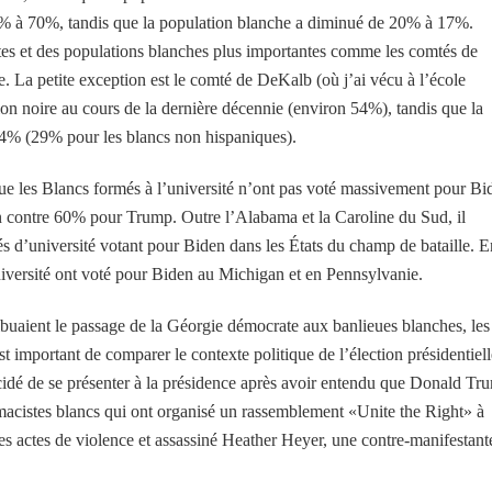
6% à 70%, tandis que la population blanche a diminué de 20% à 17%.
tes et des populations blanches plus importantes comme les comtés de
. La petite exception est le comté de DeKalb (où j’ai vécu à l’école
ion noire au cours de la dernière décennie (environ 54%), tandis que la
4% (29% pour les blancs non hispaniques).
ue les Blancs formés à l’université n’ont pas voté massivement pour Bi
 contre 60% pour Trump. Outre l’Alabama et la Caroline du Sud, il
és d’université votant pour Biden dans les États du champ de bataille. E
versité ont voté pour Biden au Michigan et en Pennsylvanie.
tribuaient le passage de la Géorgie démocrate aux banlieues blanches, les
est important de comparer le contexte politique de l’élection présidentiell
cidé de se présenter à la présidence après avoir entendu que Donald Tr
rémacistes blancs qui ont organisé un rassemblement «Unite the Right» à
des actes de violence et assassiné Heather Heyer, une contre-manifestant