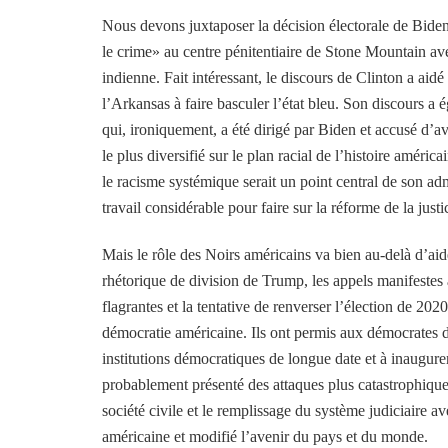
Nous devons juxtaposer la décision électorale de Biden
le crime» au centre pénitentiaire de Stone Mountain ave
indienne. Fait intéressant, le discours de Clinton a aidé 
l’Arkansas à faire basculer l’état bleu. Son discours a é
qui, ironiquement, a été dirigé par Biden et accusé d’a
le plus diversifié sur le plan racial de l’histoire américa
le racisme systémique serait un point central de son admi
travail considérable pour faire sur la réforme de la justi
Mais le rôle des Noirs américains va bien au-delà d’aid
rhétorique de division de Trump, les appels manifestes 
flagrantes et la tentative de renverser l’élection de 20
démocratie américaine. Ils ont permis aux démocrates d
institutions démocratiques de longue date et à inaugur
probablement présenté des attaques plus catastrophique
société civile et le remplissage du système judiciaire a
américaine et modifié l’avenir du pays et du monde.