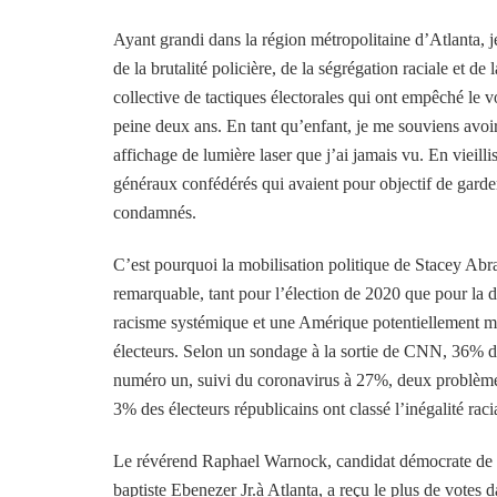
Ayant grandi dans la région métropolitaine d’Atlanta, je 
de la brutalité policière, de la ségrégation raciale et 
collective de tactiques électorales qui ont empêché le
peine deux ans. En tant qu’enfant, je me souviens avoir
affichage de lumière laser que j’ai jamais vu. En vieilli
généraux confédérés qui avaient pour objectif de garder
condamnés.
C’est pourquoi la mobilisation politique de Stacey Abra
remarquable, tant pour l’élection de 2020 que pour la dé
racisme systémique et une Amérique potentiellement mei
électeurs. Selon un sondage à la sortie de CNN, 36% de
numéro un, suivi du coronavirus à 27%, deux problèmes
3% des électeurs républicains ont classé l’inégalité ra
Le révérend Raphael Warnock, candidat démocrate de Gé
baptiste Ebenezer Jr.à Atlanta, a reçu le plus de votes 