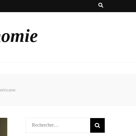
nomie
méricaine
Rechercher :