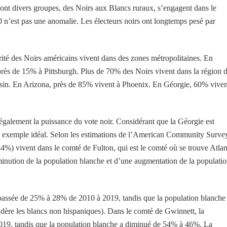
dont divers groupes, des Noirs aux Blancs ruraux, s’engagent dans le
0 n’est pas une anomalie. Les électeurs noirs ont longtemps pesé par
rité des Noirs américains vivent dans des zones métropolitaines. En
près de 15% à Pittsburgh. Plus de 70% des Noirs vivent dans la région 
nsin. En Arizona, près de 85% vivent à Phoenix. En Géorgie, 60% viven
 également la puissance du vote noir. Considérant que la Géorgie est
un exemple idéal. Selon les estimations de l’American Community Survey
%) vivent dans le comté de Fulton, qui est le comté où se trouve Atlan
minution de la population blanche et d’une augmentation de la populati
 passée de 25% à 28% de 2010 à 2019, tandis que la population blanche
ère les blancs non hispaniques). Dans le comté de Gwinnett, la
019, tandis que la population blanche a diminué de 54% à 46%. La