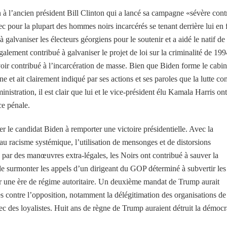
 à l’ancien président Bill Clinton qui a lancé sa campagne «sévère cont
c pour la plupart des hommes noirs incarcérés se tenant derrière lui en f
à galvaniser les électeurs géorgiens pour le soutenir et a aidé le natif de
galement contribué à galvaniser le projet de loi sur la criminalité de 199
voir contribué à l’incarcération de masse. Bien que Biden forme le cabin
ine et ait clairement indiqué par ses actions et ses paroles que la lutte co
nistration, il est clair que lui et le vice-président élu Kamala Harris on
ce pénale.
er le candidat Biden à remporter une victoire présidentielle. Avec la
au racisme systémique, l’utilisation de mensonges et de distorsions
20 par des manœuvres extra-légales, les Noirs ont contribué à sauver la
e surmonter les appels d’un dirigeant du GOP déterminé à subvertir les
er une ère de régime autoritaire. Un deuxième mandat de Trump aurait
s contre l’opposition, notamment la délégitimation des organisations de
vec des loyalistes. Huit ans de règne de Trump auraient détruit la démocr