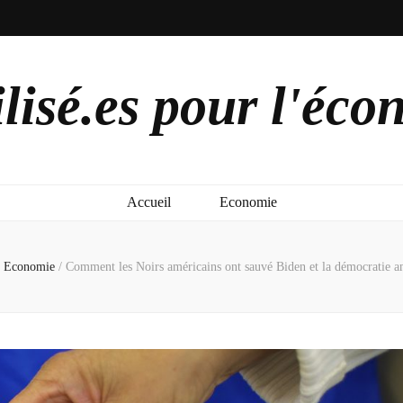
lisé.es pour l'éco
Accueil
Economie
Economie
/
Comment les Noirs américains ont sauvé Biden et la démocratie a