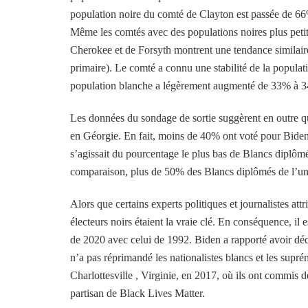
population noire du comté de Clayton est passée de 6
Même les comtés avec des populations noires plus peti
Cherokee et de Forsyth montrent une tendance similaire
primaire). Le comté a connu une stabilité de la populat
population blanche a légèrement augmenté de 33% à 3
Les données du sondage de sortie suggèrent en outre q
en Géorgie. En fait, moins de 40% ont voté pour Biden
s’agissait du pourcentage le plus bas de Blancs diplôm
comparaison, plus de 50% des Blancs diplômés de l’uni
Alors que certains experts politiques et journalistes at
électeurs noirs étaient la vraie clé. En conséquence, il 
de 2020 avec celui de 1992. Biden a rapporté avoir dé
n’a pas réprimandé les nationalistes blancs et les sup
Charlottesville , Virginie, en 2017, où ils ont commis 
partisan de Black Lives Matter.