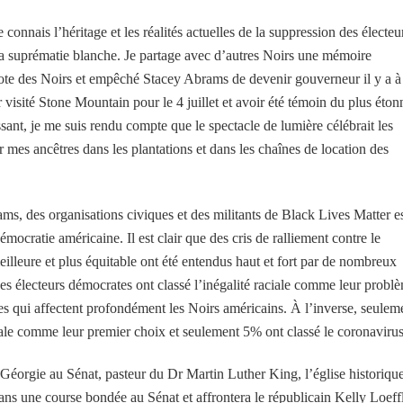
connais l’héritage et les réalités actuelles de la suppression des électeu
de la suprématie blanche. Je partage avec d’autres Noirs une mémoire
 vote des Noirs et empêché Stacey Abrams de devenir gouverneur il y a à
 visité Stone Mountain pour le 4 juillet et avoir été témoin du plus éton
ssant, je me suis rendu compte que le spectacle de lumière célébrait les
 mes ancêtres dans les plantations et dans les chaînes de location des
ms, des organisations civiques et des militants de Black Lives Matter es
mocratie américaine. Il est clair que des cris de ralliement contre le
lleure et plus équitable ont été entendus haut et fort par de nombreux
s électeurs démocrates ont classé l’inégalité raciale comme leur probl
 qui affectent profondément les Noirs américains. À l’inverse, seulem
ciale comme leur premier choix et seulement 5% ont classé le coronavirus
orgie au Sénat, pasteur du Dr Martin Luther King, l’église historiqu
dans une course bondée au Sénat et affrontera le républicain Kelly Loeff