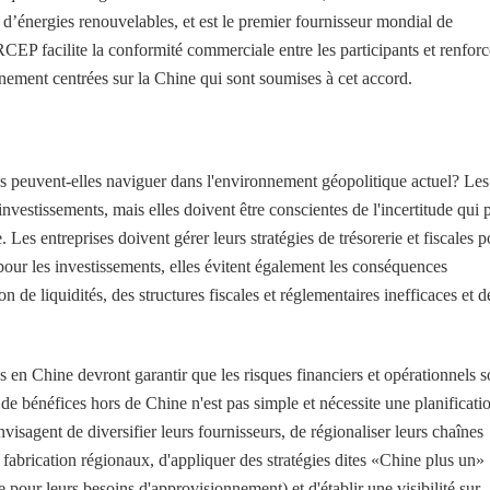
et d’énergies renouvelables, et est le premier fournisseur mondial de
CEP facilite la conformité commerciale entre les participants et renforc
ement centrées sur la Chine qui sont soumises à cet accord.
s peuvent-elles naviguer dans l'environnement géopolitique actuel? Les
 investissements, mais elles doivent être conscientes de l'incertitude qui 
Les entreprises doivent gérer leurs stratégies de trésorerie et fiscales p
pour les investissements, elles évitent également les conséquences
n de liquidités, des structures fiscales et réglementaires inefficaces et d
en Chine devront garantir que les risques financiers et opérationnels s
 de bénéfices hors de Chine n'est pas simple et nécessite une planificati
envisagent de diversifier leurs fournisseurs, de régionaliser leurs chaînes
fabrication régionaux, d'appliquer des stratégies dites «Chine plus un»
 pour leurs besoins d'approvisionnement) et d'établir une visibilité sur