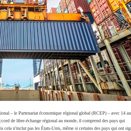
onal – le Partenariat économique régional global (RCEP) – avec 14 au
ccord de libre-échange régional au monde, il comprend des pays qui
s cela n'inclut pas les États-Unis, même si certains des pays qui ont si