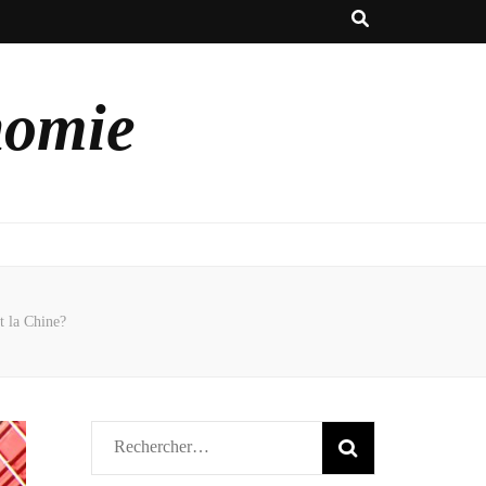
nomie
t la Chine?
Rechercher :