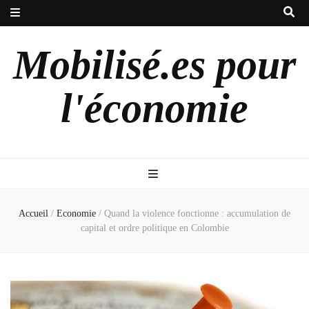
Mobilisé.es pour
l'économie
Accueil
/
Economie
/
Quand la violence fonctionne : accumulation de
capital et ordre politique en Colombie