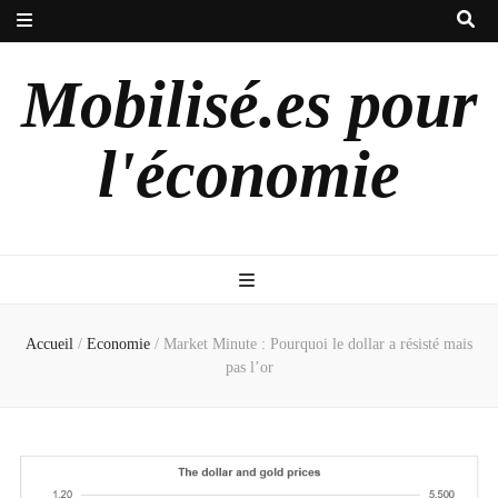
Mobilisé.es pour
l'économie
Accueil
/
Economie
/
Market Minute : Pourquoi le dollar a résisté mais
pas l’or