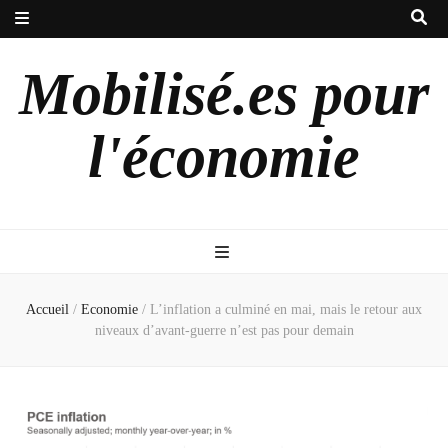
Mobilisé.es pour
l'économie
Accueil
/
Economie
/
L’inflation a culminé en mai, mais le retour aux
niveaux d’avant-guerre n’est pas pour demain