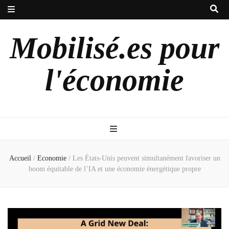
Mobilisé.es pour
l'économie
Accueil
/
Economie
/
Les États-Unis peuvent simultanément favoriser un
boom équitable de l’IA et une économie énergétique propre