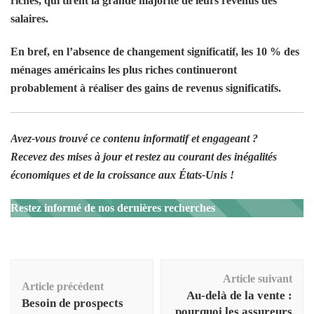
riches, qui tirent la grande majorité de leurs revenus des
salaires.
En bref, en l’absence de changement significatif, les 10 % des
ménages américains les plus riches continueront
probablement à réaliser des gains de revenus significatifs.
Avez-vous trouvé ce contenu informatif et engageant ?
Recevez des mises à jour et restez au courant des inégalités
économiques et de la croissance aux États-Unis !
Restez informé de nos dernières recherches
Navigation
Article suivant
d'article
Article précédent
Au-delà de la vente :
Besoin de prospects
pourquoi les assureurs