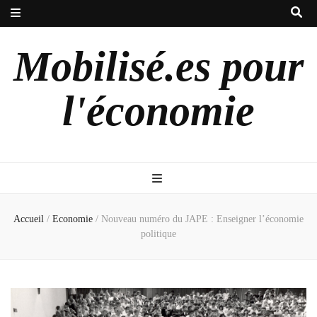
Mobilisé.es pour
l'économie
Accueil
/
Economie
/
Nouveau numéro du JAPE : Enseigner l’économie
politique