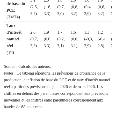
3.1
2.5
1.8
2.0
1.6
1.9
1.
de base du
(2.5,
(1.6,
(0,7,
(0,8,
(0,4,
(0,6,
(0,
PCE
3.7)
3.3)
3,0)
3,2)
2,9)
3,2)
3,0
(T4/T4)
Taux
d’intérêt
2.0
1.9
1.7
1.6
1.3
1.2
1.
naturel
(0,7,
(0,6,
(0,2,
(0,0,
(-0,3,
(-0,4,
(-0
réel
3,3)
3,3)
3,1)
3,1)
2,9)
2,8)
2,8
(T4)
Source : Calculs des auteurs.
Notes : Ce tableau répertorie les prévisions de croissance de la
production, d'inflation de base du PCE et de taux d'intérêt naturel
réel à partir des prévisions de juin 2026 et de mars 2026. Les
chiffres en dehors des parenthèses correspondent aux prévisions
moyennes et les chiffres entre parenthèses correspondent aux
bandes de 68 pour cent.