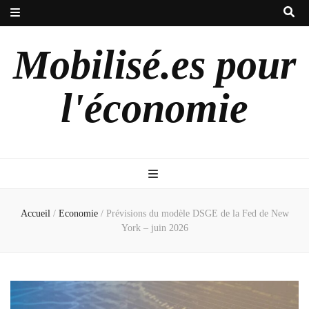
Mobilisé.es pour
l'économie
Accueil
/
Economie
/
Prévisions du modèle DSGE de la Fed de New
York – juin 2026