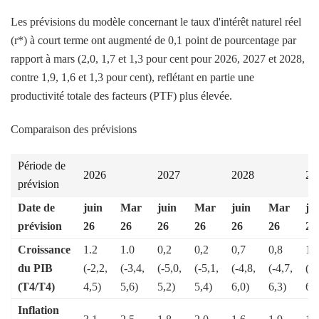
Les prévisions du modèle concernant le taux d'intérêt naturel réel
(r*) à court terme ont augmenté de 0,1 point de pourcentage par
rapport à mars (2,0, 1,7 et 1,3 pour cent pour 2026, 2027 et 2028,
contre 1,9, 1,6 et 1,3 pour cent), reflétant en partie une
productivité totale des facteurs (PTF) plus élevée.
Comparaison des prévisions
Période de
2026
2027
2028
20
prévision
Date de
juin
Mar
juin
Mar
juin
Mar
ju
prévision
26
26
26
26
26
26
26
Croissance
1.2
1.0
0,2
0,2
0,7
0,8
1,
du PIB
(-2,2,
(-3,4,
(-5,0,
(-5,1,
(-4,8,
(-4,7,
(-4
(T4/T4)
4,5)
5,6)
5,2)
5,4)
6,0)
6,3)
6,9
Inflation