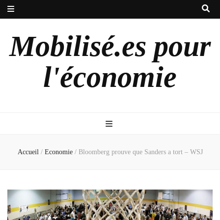
Mobilisé.es pour
l'économie
Accueil
/
Economie
/
Bloomberg prouve que Sanders a tort – WSJ