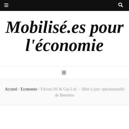
Mobilisé.es pour
l'économie
Accueil
/
Economie
/
Falcon Oil & Gas Ltd. – Mise à jour opérationnelle
de Beetaloo