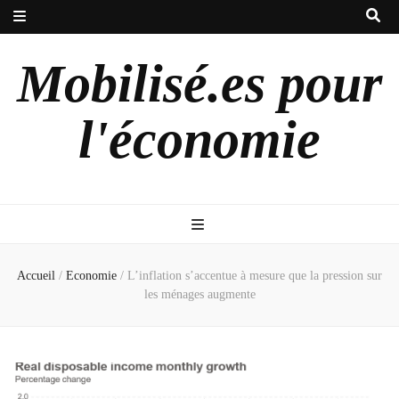
Mobilisé.es pour
l'économie
Accueil
/
Economie
/
L’inflation s’accentue à mesure que la pression sur
les ménages augmente