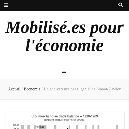
Mobilisé.es pour
l'économie
Accueil
/
Economie
/
Un anniversaire pas si génial de Smoot-Hawley