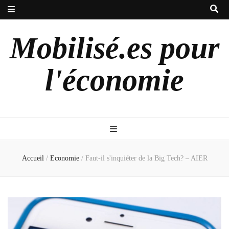
Mobilisé.es pour
l'économie
Accueil
/
Economie
/
Faut-il s'inquiéter de la Big Tech? – AIER