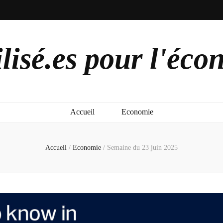
lisé.es pour l'éco
Accueil
Economie
Accueil
/
Economie
/
Semaine du 23 juin 2025