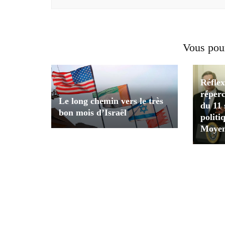
Vous pour
Réflex
réperc
Le long chemin vers le très
du 11 
bon mois d’Israël
politi
Moyen