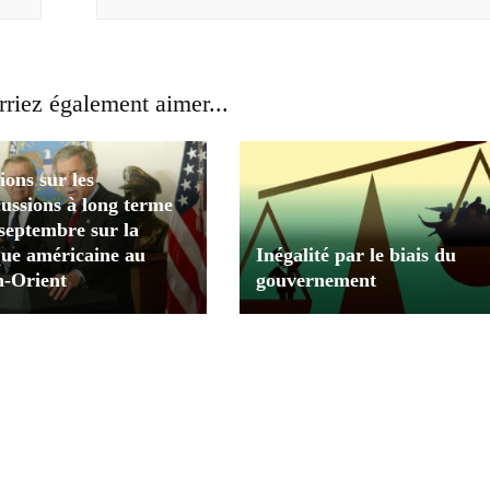
riez également aimer...
ions sur les
ussions à long terme
septembre sur la
que américaine au
Inégalité par le biais du
-Orient
gouvernement