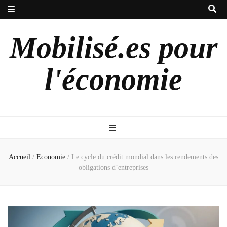
Mobilisé.es pour
l'économie
Accueil
/
Economie
/
Le cycle du crédit mondial dans les rendements des
obligations d’entreprises