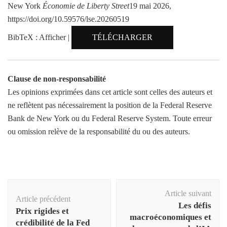
New York
Économie de Liberty Street
19 mai 2026,
https://doi.org/10.59576/lse.20260519
BibTeX : Afficher |
TÉLÉCHARGER
Clause de non-responsabilité
Les opinions exprimées dans cet article sont celles des auteurs et
ne reflètent pas nécessairement la position de la Federal Reserve
Bank de New York ou du Federal Reserve System. Toute erreur
ou omission relève de la responsabilité du ou des auteurs.
Navigation
Article suivant
d'article
Article précédent
Les défis
Prix ​​​​rigides et
macroéconomiques et
crédibilité de la Fed